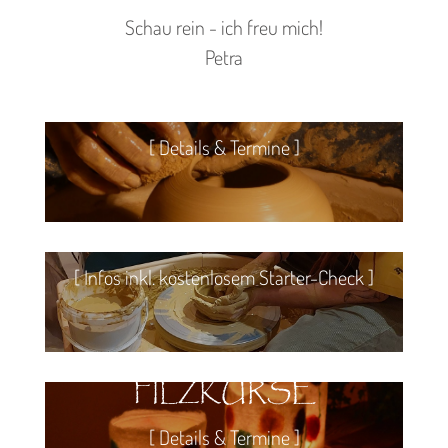
Schau rein - ich freu mich!
Petra
TÖPFERKURSE
[ Details & Termine ]
NEU: TÖPFERN ZU
HAUSE LERNEN
[ Infos inkl. kostenlosem Starter-Check ]
FILZKURSE
[ Details & Termine ]