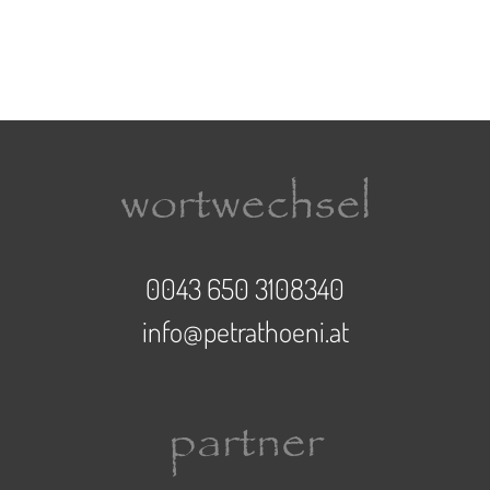
wortwechsel
0043 650 3108340
info@petrathoeni.at
partner