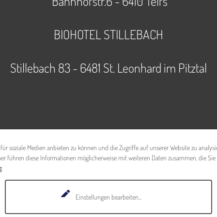
Bahnhofstr.6 - 6410 Telfs
BIOHOTEL STILLEBACH
Paradiesmanufaktur (öffnet in neuem Tab)
Stillebach 83 - 6481 St. Leonhard im Pitztal
für soziale Medien anbieten zu können und die Zugriffe auf unserer Website zu anal
ner führen diese Informationen möglicherweise mit weiteren Daten zusammen, die Sie
g
.
Einstellungen bearbeiten
...
|
|
|